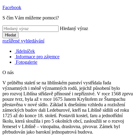
Facebook
S čím Vám můžeme pomoci?
Hledaný výraz
Hledat
rozšířené vyhledávání
Jídelníček
Informace pro zájemce
Fotogalerie
O nás
V průběhu staletí se na liblínském panství vystřídala řada
významných i méně významných rodů, jejichž působení bylo
pro rozvoj Liblína střídavě přínosné i nepříznivé. V roce 1568 zprvu
pouze tvrz, byla až v roce 1675 Janem Kryštofem ze Štampachu
přestavěna v nové sídlo. Základ k dnešnímu vzhledu a rozložení
zámeckých budov dali Ledeburové, kteří na Liblíně sídlili od roku
1725 až do konce 18. století. Postavili kostel, faru a jednotřídní
školu, která sloužila i pro 5 okolních obcí, zasloužili se o rozvoj
řemesel v Liblíně – vinopalna, draslovna, pivovar. Zámek byl
přebudován jako barokní jednopatrová budova.