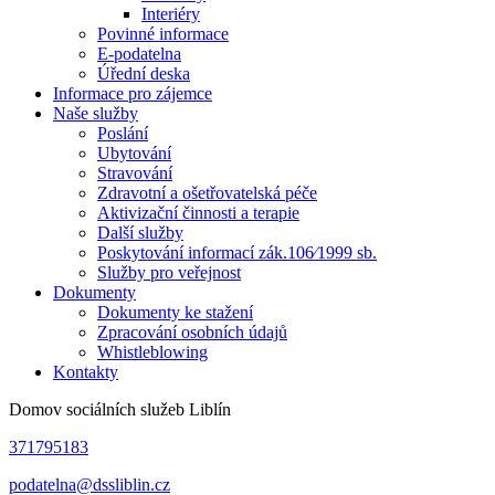
Interiéry
Povinné informace
E-podatelna
Úřední deska
Informace pro zájemce
Naše služby
Poslání
Ubytování
Stravování
Zdravotní a ošetřovatelská péče
Aktivizační činnosti a terapie
Další služby
Poskytování informací zák.106⁄1999 sb.
Služby pro veřejnost
Dokumenty
Dokumenty ke stažení
Zpracování osobních údajů
Whistleblowing
Kontakty
Domov sociálních služeb Liblín
371795183
podatelna@dssliblin.cz