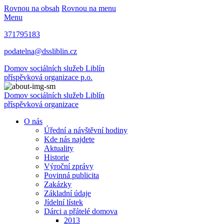
Rovnou na obsah
Rovnou na menu
Menu
371795183
podatelna@dssliblin.cz
Domov sociálních služeb Liblín
příspěvková organizace p.o.
Domov sociálních služeb Liblín
příspěvková organizace
O nás
Úřední a návštěvní hodiny
Kde nás najdete
Aktuality
Historie
Výroční zprávy
Povinná publicita
Zakázky
Základní údaje
Jídelní lístek
Dárci a přátelé domova
2013