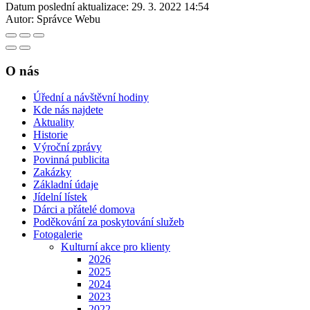
Datum poslední aktualizace:
29. 3. 2022 14:54
Autor:
Správce Webu
O nás
Úřední a návštěvní hodiny
Kde nás najdete
Aktuality
Historie
Výroční zprávy
Povinná publicita
Zakázky
Základní údaje
Jídelní lístek
Dárci a přátelé domova
Poděkování za poskytování služeb
Fotogalerie
Kulturní akce pro klienty
2026
2025
2024
2023
2022