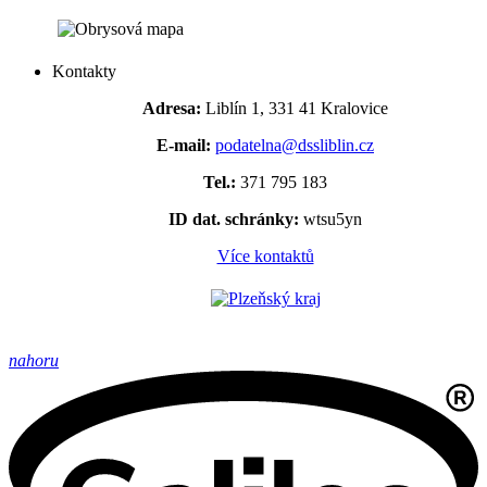
Kontakty
Adresa:
Liblín 1, 331 41 Kralovice
E-mail:
podatelna@dssliblin.cz
Tel.:
371 795 183
ID dat. schránky:
wtsu5yn
Více kontaktů
nahoru