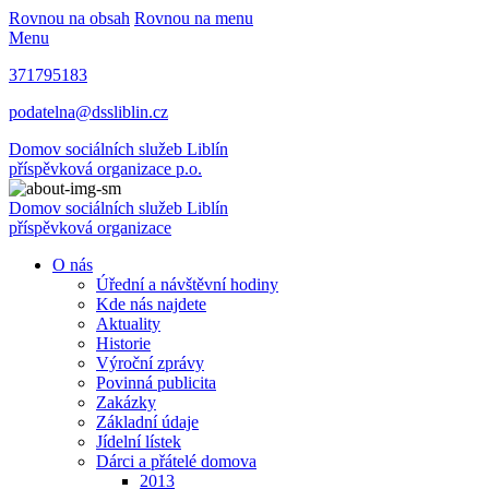
Rovnou na obsah
Rovnou na menu
Menu
371795183
podatelna@dssliblin.cz
Domov sociálních služeb Liblín
příspěvková organizace p.o.
Domov sociálních služeb Liblín
příspěvková organizace
O nás
Úřední a návštěvní hodiny
Kde nás najdete
Aktuality
Historie
Výroční zprávy
Povinná publicita
Zakázky
Základní údaje
Jídelní lístek
Dárci a přátelé domova
2013