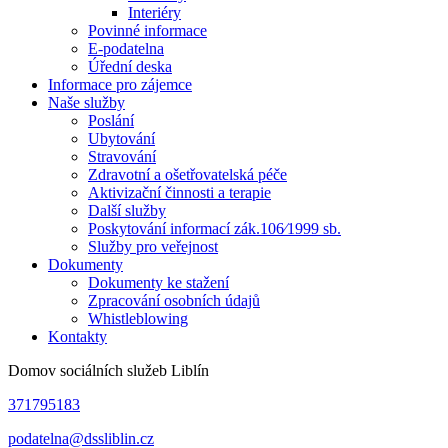
Interiéry
Povinné informace
E-podatelna
Úřední deska
Informace pro zájemce
Naše služby
Poslání
Ubytování
Stravování
Zdravotní a ošetřovatelská péče
Aktivizační činnosti a terapie
Další služby
Poskytování informací zák.106⁄1999 sb.
Služby pro veřejnost
Dokumenty
Dokumenty ke stažení
Zpracování osobních údajů
Whistleblowing
Kontakty
Domov sociálních služeb Liblín
371795183
podatelna@dssliblin.cz