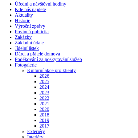
Úřední a návštěvní hodiny
Kde nás najdete
Aktuality
Historie
Výroční zprávy
Povinná publicita
Zakázky
Základní údaje
Jídelní lístek
Dárci a přátelé domova
Poděkování za poskytování služeb
Fotogalerie
Kulturní akce pro klienty
2026
2025
2024
2023
2022
2021
2020
2018
2019
2017
Exteriéry
Interiéry