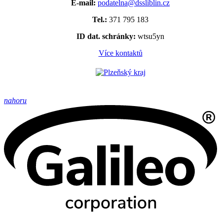
E-mail:
podatelna@dssliblin.cz
Tel.:
371 795 183
ID dat. schránky:
wtsu5yn
Více kontaktů
nahoru