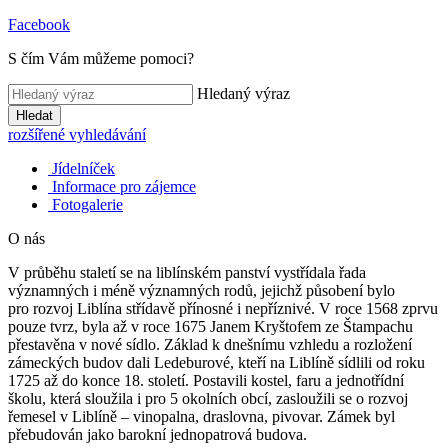
Facebook
S čím Vám můžeme pomoci?
Hledaný výraz
Hledat
rozšířené vyhledávání
Jídelníček
Informace pro zájemce
Fotogalerie
O nás
V průběhu staletí se na liblínském panství vystřídala řada
významných i méně významných rodů, jejichž působení bylo
pro rozvoj Liblína střídavě přínosné i nepříznivé. V roce 1568 zprvu
pouze tvrz, byla až v roce 1675 Janem Kryštofem ze Štampachu
přestavěna v nové sídlo. Základ k dnešnímu vzhledu a rozložení
zámeckých budov dali Ledeburové, kteří na Liblíně sídlili od roku
1725 až do konce 18. století. Postavili kostel, faru a jednotřídní
školu, která sloužila i pro 5 okolních obcí, zasloužili se o rozvoj
řemesel v Liblíně – vinopalna, draslovna, pivovar. Zámek byl
přebudován jako barokní jednopatrová budova.